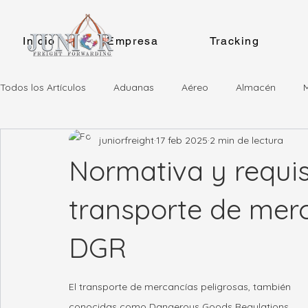
Inicio
Empresa
Tracking
Todos los Artículos
Aduanas
Aéreo
Almacén
juniorfreight
17 feb 2025
2 min de lectura
Normativa y requis
transporte de merc
DGR
El transporte de mercancías peligrosas, también 
conocidas como Dangerous Goods Regulations 