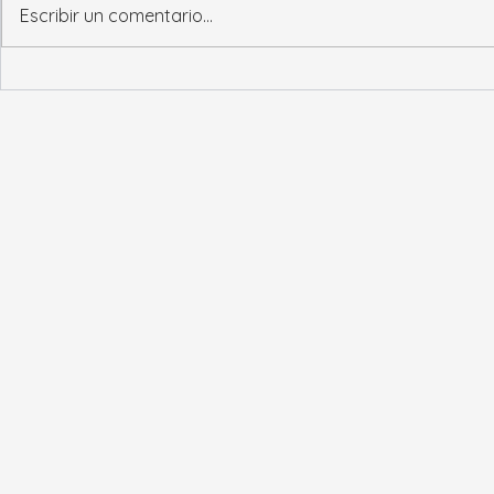
Escribir un comentario...
Ajuste de aranceles y
Acuerdo UE
apertura de contingentes
Nuevas Per
UE–EE.UU. (2025)
Aduanas, Lo
Seguridad F